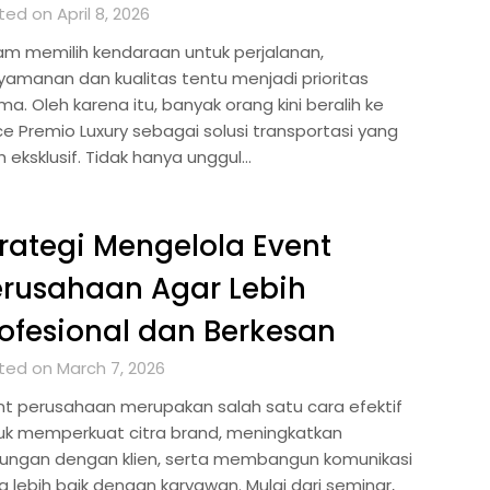
ed on April 8, 2026
am memilih kendaraan untuk perjalanan,
yamanan dan kualitas tentu menjadi prioritas
a. Oleh karena itu, banyak orang kini beralih ke
ce Premio Luxury sebagai solusi transportasi yang
h eksklusif. Tidak hanya unggul…
rategi Mengelola Event
rusahaan Agar Lebih
ofesional dan Berkesan
ted on March 7, 2026
nt perusahaan merupakan salah satu cara efektif
uk memperkuat citra brand, meningkatkan
ungan dengan klien, serta membangun komunikasi
g lebih baik dengan karyawan. Mulai dari seminar,