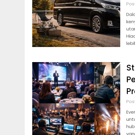
Post
Dal
ken
utam
Hia
lebi
St
Pe
Pr
Pos
Eve
unt
hub
yan