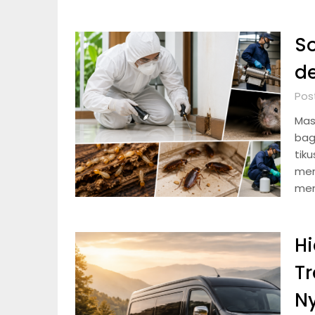
So
de
Post
Mas
bag
tik
men
men
Hi
T
N