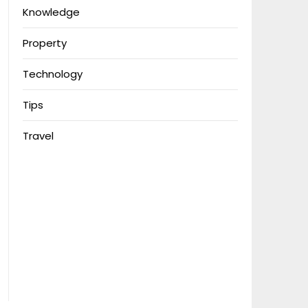
Knowledge
Property
Technology
Tips
Travel
Download Anime
MerahPutih88
Situs Slot Deposit Qris
Situs Slot Deposit 5k
Anichin
https://motorbalap.id/
Okekios