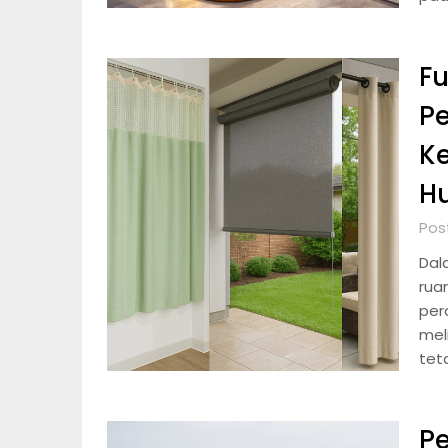
Fu
P
K
H
Pos
Dal
ruan
per
mel
tet
Pe