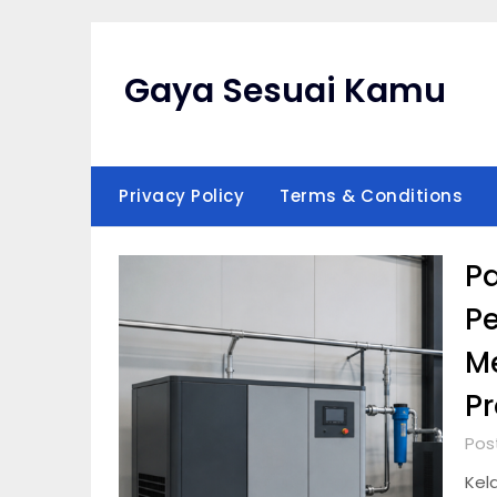
Skip
to
content
Gaya Sesuai Kamu
Privacy Policy
Terms & Conditions
P
P
M
Pr
Pos
Kel