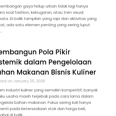
kembangan gaya hidup urban tidak lagi hanya
ra soal fashion, kebugaran, atau tren visual
ata. Di balik tampilan yang rapi dan aktivitas yang
at, ada satu elemen penting yang sering luput
i…
embangun Pola Pikir
stemik dalam Pengelolaan
han Makanan Bisnis Kuliner
ted on January 25, 2026
am industri kuliner yang semakin kompetitif, banyak
aku usaha masih terjebak pada cara lama dalam
gelola bahan makanan. Fokus sering kali hanya
henti pada ketersediaan stok dan harga beli,
hal di balik…