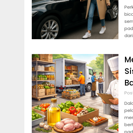
Per
bica
sem
pad
dar
M
Si
Ba
Pos
Dal
pel
men
ber
pada