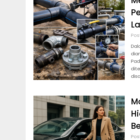
M
P
L
Pos
Dal
dia
Pad
dit
dis
Mo
Hi
Be
Pos