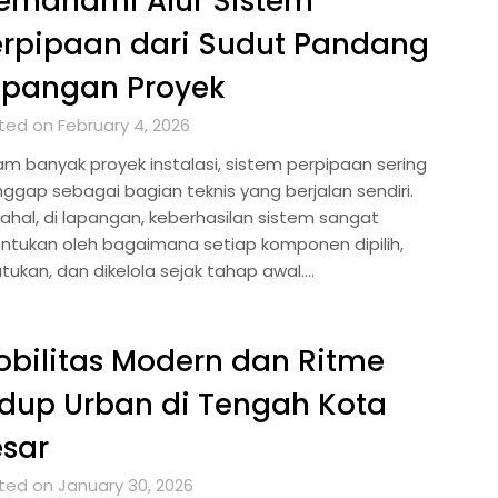
emahami Alur Sistem
erpipaan dari Sudut Pandang
apangan Proyek
ted on February 4, 2026
am banyak proyek instalasi, sistem perpipaan sering
nggap sebagai bagian teknis yang berjalan sendiri.
ahal, di lapangan, keberhasilan sistem sangat
entukan oleh bagaimana setiap komponen dipilih,
atukan, dan dikelola sejak tahap awal….
bilitas Modern dan Ritme
dup Urban di Tengah Kota
sar
ted on January 30, 2026