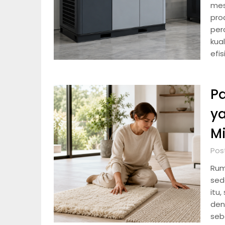
mes
pro
per
kual
efis
Pa
y
Mi
Pos
Rum
sed
itu,
den
seb