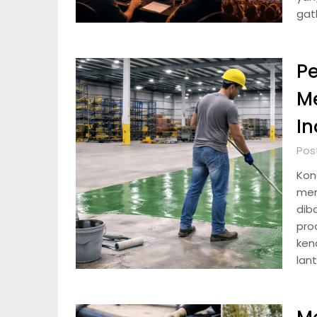
gat
Pe
M
In
Pos
Kond
men
dib
prod
ken
lant