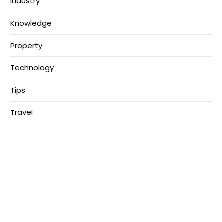
Industry
Knowledge
Property
Technology
Tips
Travel
Download Anime
MerahPutih88
Situs Slot Deposit Qris
Situs Slot Deposit 5k
Anichin
https://motorbalap.id/
Okekios