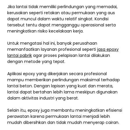
Jika lantai tidak memiliki perlindungan yang memadai,
kerusakan seperti retakan atau permukaan yang aus
dapat muncul dalam waktu relatif singkat. Kondisi
tersebut tentu dapat mengganggu operasional serta
meningkatkan risiko kecelakaan kerja.
Untuk mengatasi hal ini, banyak perusahaan
memanfaatkan layanan profesional seperti
jasa epoxy
lantai pabrik
agar proses pelapisan lantai dilakukan
dengan metode yang tepat.
Aplikasi epoxy yang dikerjakan secara profesional
mampu memberikan perlindungan maksimal terhadap
lantai beton. Dengan lapisan yang kuat dan merata,
lantai dapat bertahan lebih lama meskipun digunakan
dalam aktivitas industri yang berat.
Selain itu, epoxy juga membantu meningkatkan efisiensi
perawatan karena permukaan lantai menjadi lebih
mudah dibersihkan dan tidak mudah menyerap cairan.