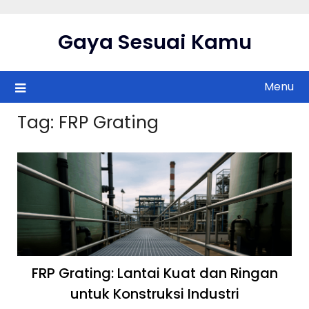
Skip
to
Gaya Sesuai Kamu
content
Menu
Tag:
FRP Grating
FRP Grating: Lantai Kuat dan Ringan
untuk Konstruksi Industri