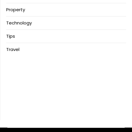
Property
Technology
Tips
Travel
Download Anime
MerahPutih88
Situs Slot Deposit Qris
Situs Slot Deposit 5k
Anichin
https://motorbalap.id/
Okekios